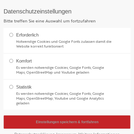
Datenschutzeinstellungen
G
rag "offcanvas-col2" existiert
Der Eintrag "offcanvas-col3" exi
JUNGMUSIKER
MUSIKER
ERMINE
Bitte treffen Sie eine Auswahl um fortzufahren
icht.
leider nicht.
Erforderlich
Notwendige Cookies und Google Fonts zulassen damit die
Website korrekt funktioniert
Komfort
Es werden notwendige Cookies, Google Fonts, Google
Maps, OpenStreetMap und Youtube geladen
wortlich
Statistik
Es werden notwendige Cookies, Google Fonts, Google
Maps, OpenStreetMap, Youtube und Google Analytics
geladen